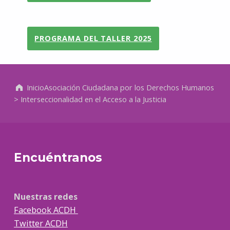
PROGRAMA DEL TALLER 2025
Volver a la navegación principal
Inicio
Asociación Ciudadana por los Derechos Humanos
>
Interseccionalidad en el Acceso a la Justicia
Encuéntranos
Nuestras redes
Facebook ACDH
Twitter ACDH